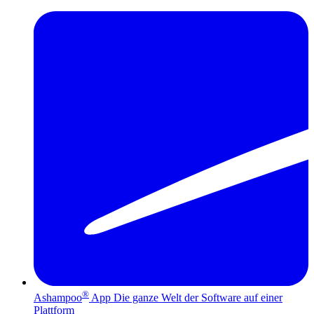
®
Ashampoo
App
Die ganze Welt der Software auf einer
Plattform