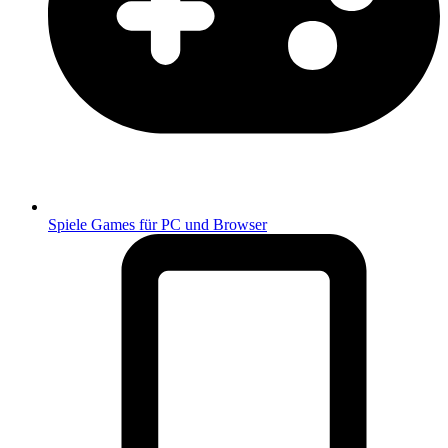
Spiele
Games für PC und Browser