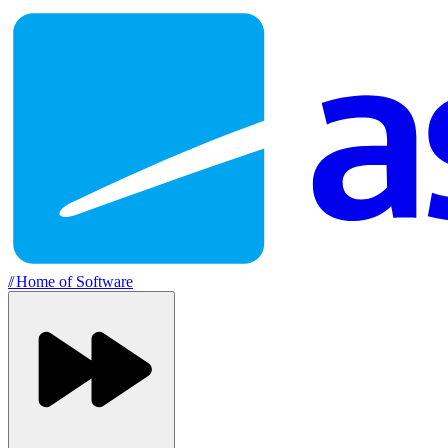
//
Home of Software