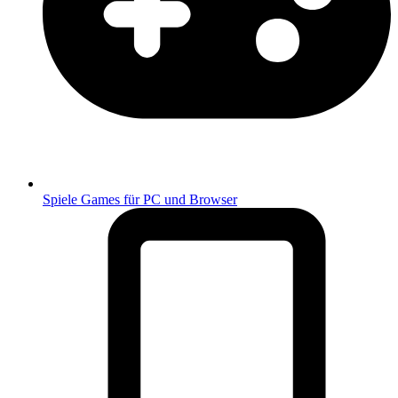
Spiele
Games für PC und Browser