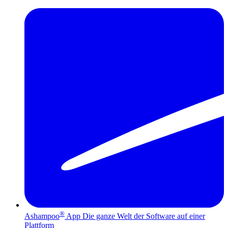
®
Ashampoo
App
Die ganze Welt der Software auf einer
Plattform