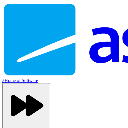
//
Home of Software