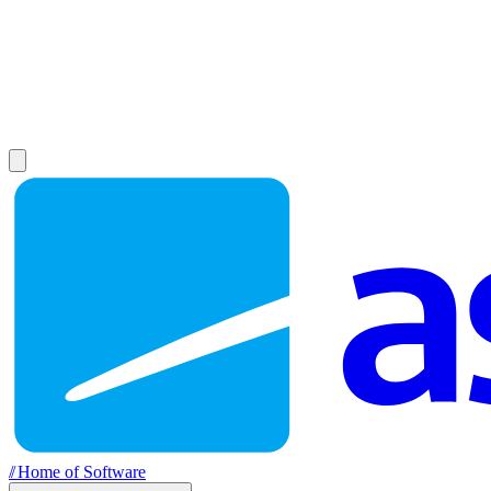
//
Home of Software