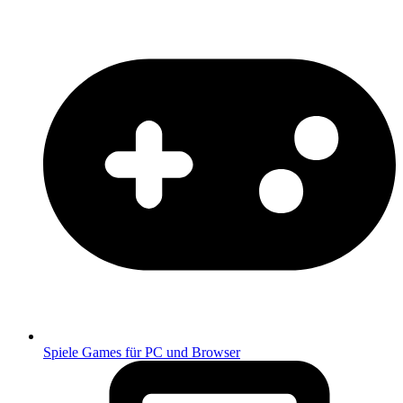
Spiele
Games für PC und Browser