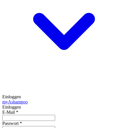
Einloggen
my
Ashampoo
Einloggen
E-Mail
*
Passwort
*