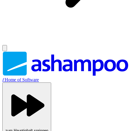
//
Home of Software
zum Hauptinhalt springen