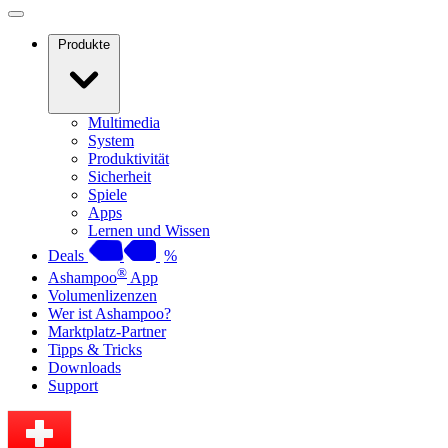
Produkte
Multimedia
System
Produktivität
Sicherheit
Spiele
Apps
Lernen und Wissen
Deals
%
®
Ashampoo
App
Volumenlizenzen
Wer ist Ashampoo?
Marktplatz-Partner
Tipps & Tricks
Downloads
Support