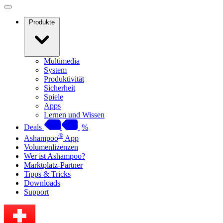
Produkte
Multimedia
System
Produktivität
Sicherheit
Spiele
Apps
Lernen und Wissen
Deals
%
®
Ashampoo
App
Volumenlizenzen
Wer ist Ashampoo?
Marktplatz-Partner
Tipps & Tricks
Downloads
Support