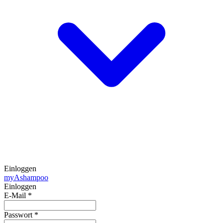
Einloggen
my
Ashampoo
Einloggen
E-Mail
*
Passwort
*