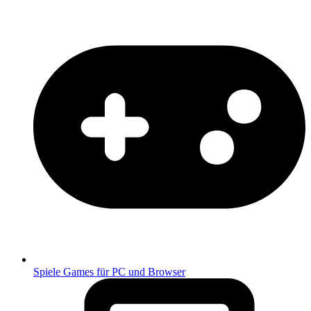
Spiele
Games für PC und Browser