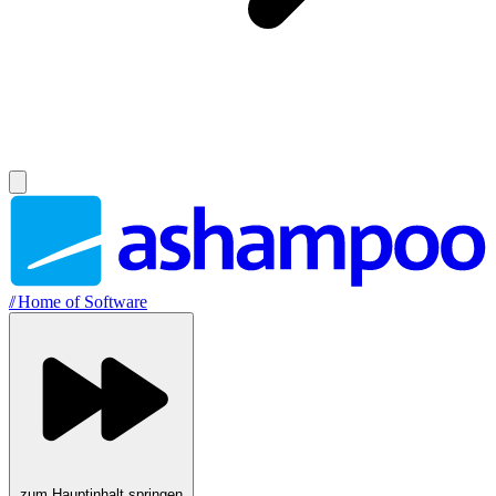
//
Home of Software
zum Hauptinhalt springen