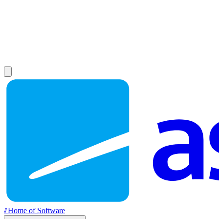
//
Home of Software