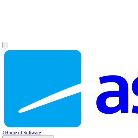
//
Home of Software