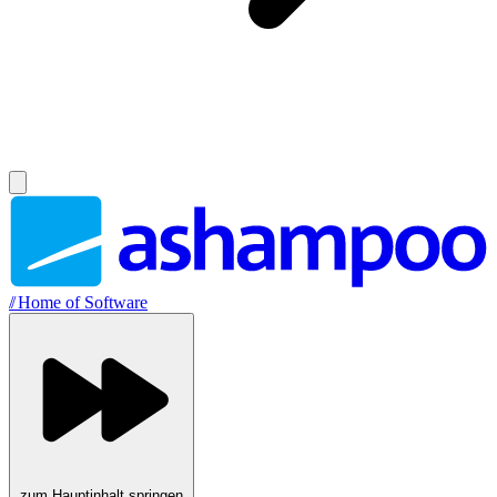
//
Home of Software
zum Hauptinhalt springen