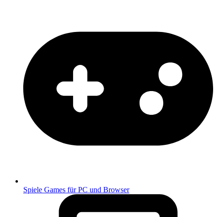
Spiele
Games für PC und Browser