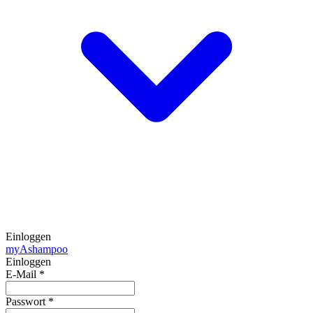
Einloggen
my
Ashampoo
Einloggen
E-Mail
*
Passwort
*