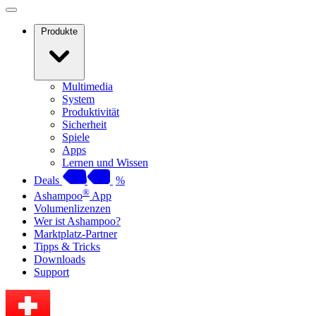
Produkte
Multimedia
System
Produktivität
Sicherheit
Spiele
Apps
Lernen und Wissen
Deals
%
®
Ashampoo
App
Volumenlizenzen
Wer ist Ashampoo?
Marktplatz-Partner
Tipps & Tricks
Downloads
Support