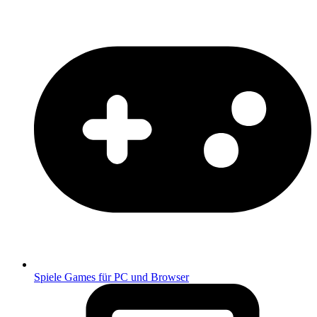
Spiele
Games für PC und Browser