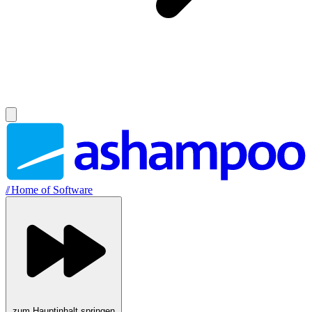
//
Home of Software
zum Hauptinhalt springen