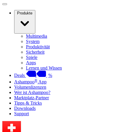
Produkte
Multimedia
System
Produktivität
Sicherheit
Spiele
Apps
Lernen und Wissen
Deals
%
®
Ashampoo
App
Volumenlizenzen
Wer ist Ashampoo?
Marktplatz-Partner
Tipps & Tricks
Downloads
Support