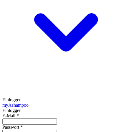
Einloggen
my
Ashampoo
Einloggen
E-Mail
*
Passwort
*