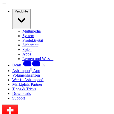
Produkte
Multimedia
System
Produktivität
Sicherheit
Spiele
Apps
Lernen und Wissen
Deals
%
®
Ashampoo
App
Volumenlizenzen
Wer ist Ashampoo?
Marktplatz-Partner
Tipps & Tricks
Downloads
Support