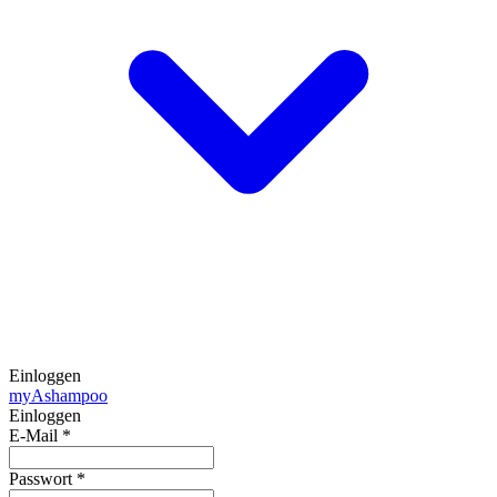
Einloggen
my
Ashampoo
Einloggen
E-Mail
*
Passwort
*