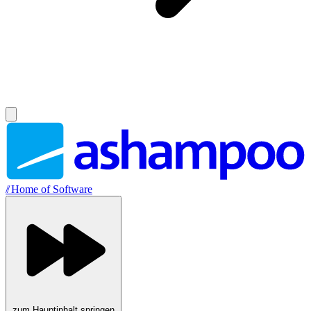
//
Home of Software
zum Hauptinhalt springen