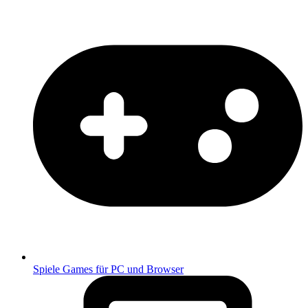
Spiele
Games für PC und Browser