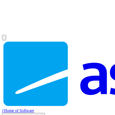
//
Home of Software