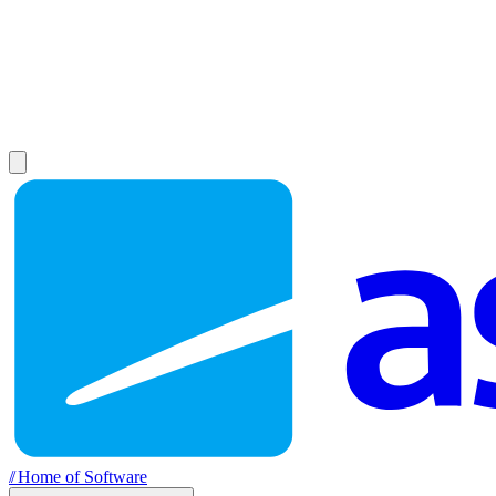
//
Home of Software