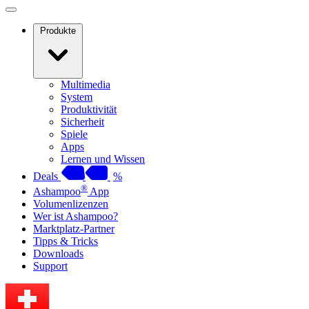
Produkte
Multimedia
System
Produktivität
Sicherheit
Spiele
Apps
Lernen und Wissen
Deals
%
®
Ashampoo
App
Volumenlizenzen
Wer ist Ashampoo?
Marktplatz-Partner
Tipps & Tricks
Downloads
Support