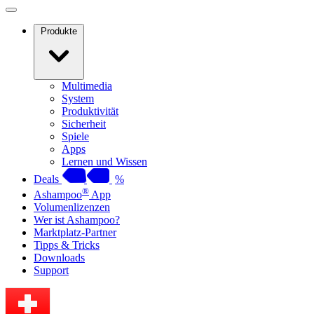
Produkte
Multimedia
System
Produktivität
Sicherheit
Spiele
Apps
Lernen und Wissen
Deals
%
®
Ashampoo
App
Volumenlizenzen
Wer ist Ashampoo?
Marktplatz-Partner
Tipps & Tricks
Downloads
Support