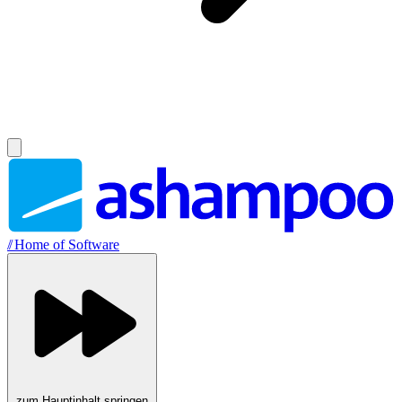
//
Home of Software
zum Hauptinhalt springen