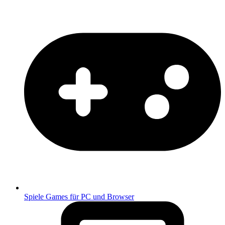
Spiele
Games für PC und Browser