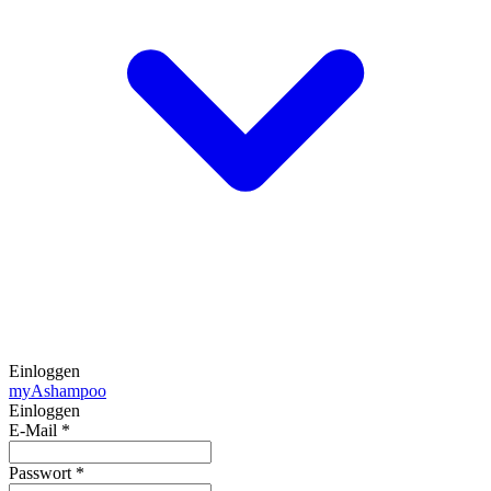
Einloggen
my
Ashampoo
Einloggen
E-Mail
*
Passwort
*