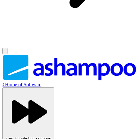
//
Home of Software
zum Hauptinhalt springen