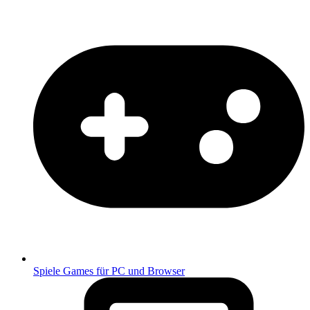
Spiele
Games für PC und Browser