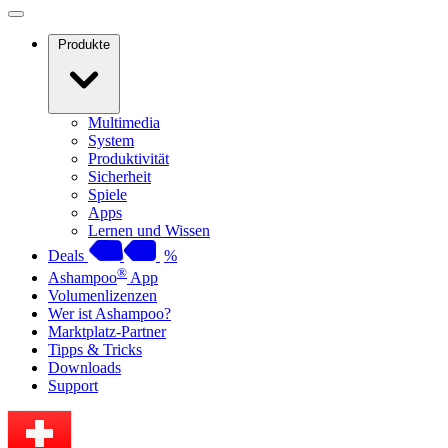
Produkte
Multimedia
System
Produktivität
Sicherheit
Spiele
Apps
Lernen und Wissen
Deals
%
®
Ashampoo
App
Volumenlizenzen
Wer ist Ashampoo?
Marktplatz-Partner
Tipps & Tricks
Downloads
Support