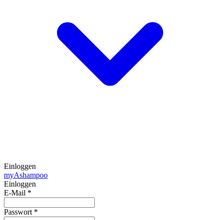
Einloggen
my
Ashampoo
Einloggen
E-Mail
*
Passwort
*