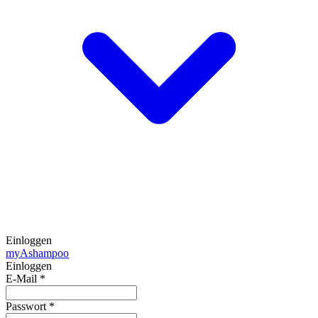
Einloggen
my
Ashampoo
Einloggen
E-Mail
*
Passwort
*