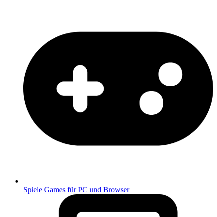
Spiele
Games für PC und Browser