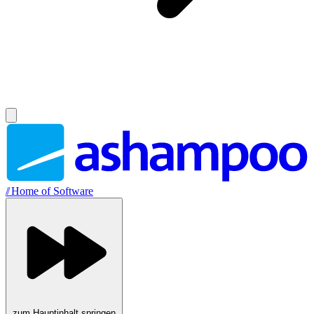
//
Home of Software
zum Hauptinhalt springen