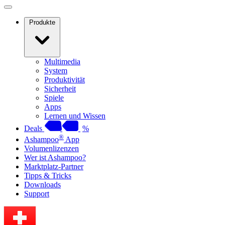
Produkte
Multimedia
System
Produktivität
Sicherheit
Spiele
Apps
Lernen und Wissen
Deals
%
®
Ashampoo
App
Volumenlizenzen
Wer ist Ashampoo?
Marktplatz-Partner
Tipps & Tricks
Downloads
Support