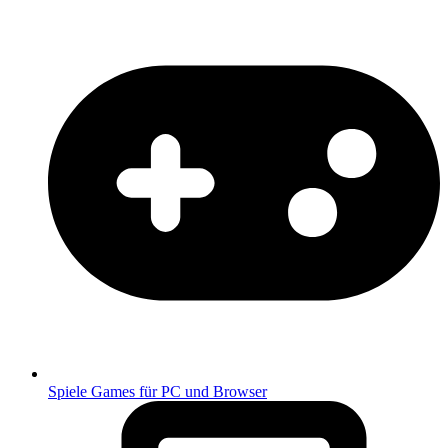
Spiele
Games für PC und Browser