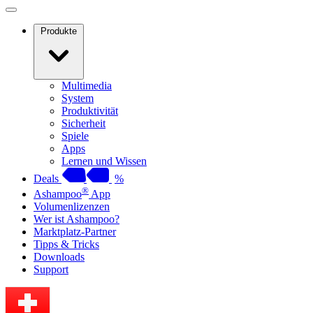
Produkte
Multimedia
System
Produktivität
Sicherheit
Spiele
Apps
Lernen und Wissen
Deals
%
®
Ashampoo
App
Volumenlizenzen
Wer ist Ashampoo?
Marktplatz-Partner
Tipps & Tricks
Downloads
Support