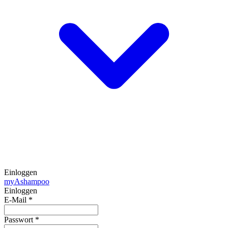
Einloggen
my
Ashampoo
Einloggen
E-Mail
*
Passwort
*