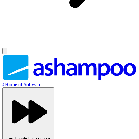
//
Home of Software
zum Hauptinhalt springen