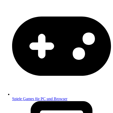
Spiele
Games für PC und Browser