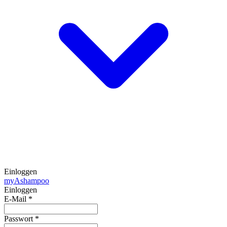
Einloggen
my
Ashampoo
Einloggen
E-Mail
*
Passwort
*