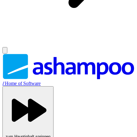
//
Home of Software
zum Hauptinhalt springen