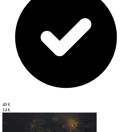
40 €
14 €