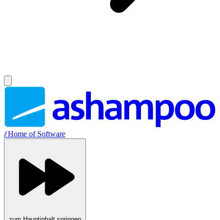
//
Home of Software
zum Hauptinhalt springen