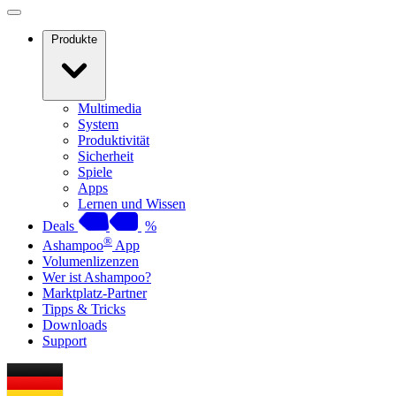
Produkte
Multimedia
System
Produktivität
Sicherheit
Spiele
Apps
Lernen und Wissen
Deals
%
®
Ashampoo
App
Volumenlizenzen
Wer ist Ashampoo?
Marktplatz-Partner
Tipps & Tricks
Downloads
Support