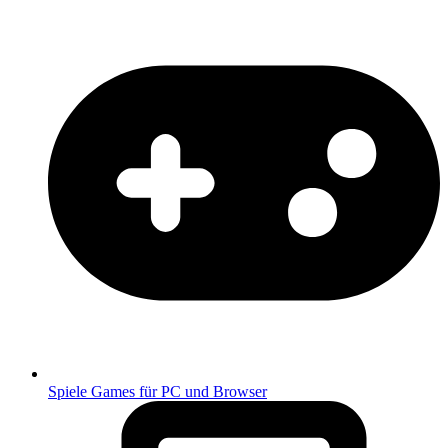
Spiele
Games für PC und Browser