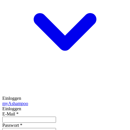
Einloggen
my
Ashampoo
Einloggen
E-Mail
*
Passwort
*