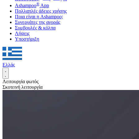
®
Ashampoo
App
Πολλαπλές άδειες χρήσης
Ποια είναι η Ashampoo;
Συνεργάτες της αγοράς
Συμβουλές & κόλπα
Λήψεις
Υποστήριξη
Ελλάς
Λειτουργία φωτός
Σκοτεινή λειτουργία