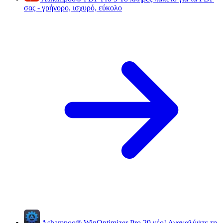
σας - γρήγορο, ισχυρό, εύκολο
Ashampoo
®
WinOptimizer Pro 29
νέο!
Ανακαλύψτε τη