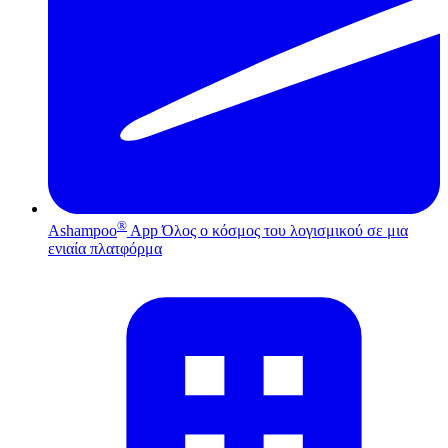
®
Ashampoo
App
Όλος ο κόσμος του λογισμικού σε μια
ενιαία πλατφόρμα