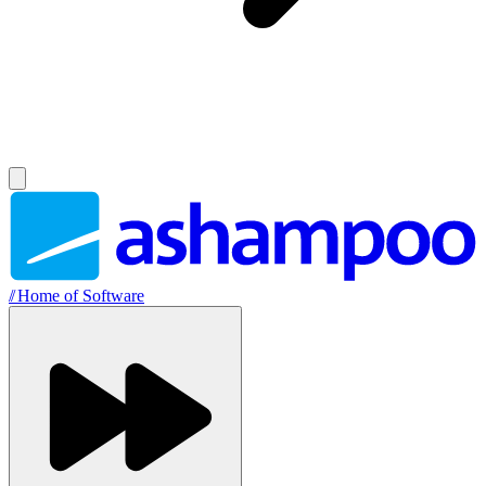
//
Home of Software