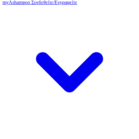
my
Ashampoo
Συνδεθείτε
/
Εγγραφείτε