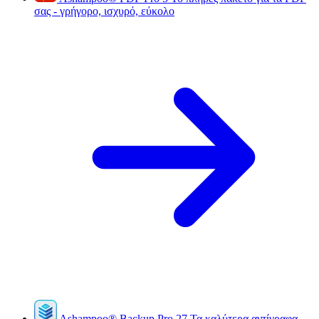
σας - γρήγορο, ισχυρό, εύκολο
Ashampoo
®
Backup Pro 27
Τα καλύτερα αντίγραφα