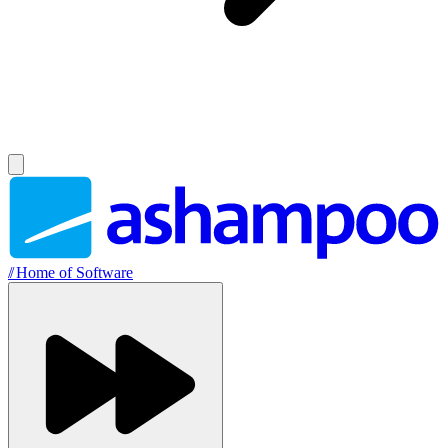
//
Home of Software