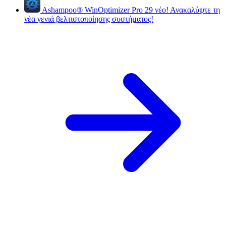
Ashampoo
®
WinOptimizer Pro 29
νέο!
Ανακαλύψτε τη
νέα γενιά βελτιστοποίησης συστήματος!