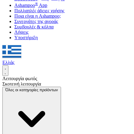
®
Ashampoo
App
Πολλαπλές άδειες χρήσης
Ποια είναι η Ashampoo;
Συνεργάτες της αγοράς
Συμβουλές & κόλπα
Λήψεις
Υποστήριξη
Ελλάς
Λειτουργία φωτός
Σκοτεινή λειτουργία
Όλες οι κατηγορίες προϊόντων