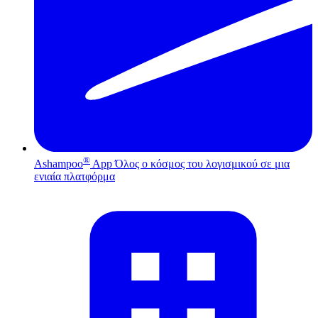
®
Ashampoo
App
Όλος ο κόσμος του λογισμικού σε μια
ενιαία πλατφόρμα