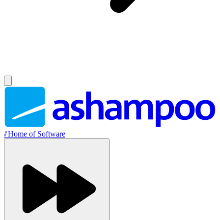
//
Home of Software