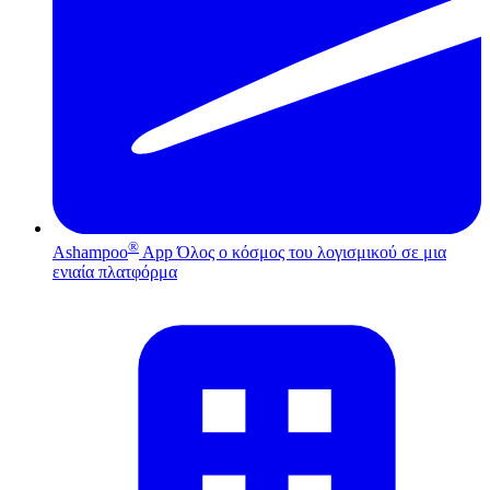
®
Ashampoo
App
Όλος ο κόσμος του λογισμικού σε μια
ενιαία πλατφόρμα