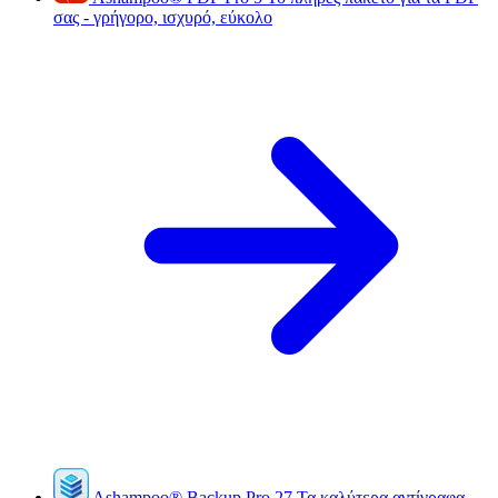
σας - γρήγορο, ισχυρό, εύκολο
Ashampoo
®
Backup Pro 27
Τα καλύτερα αντίγραφα