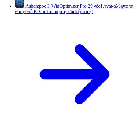
Ashampoo
®
WinOptimizer Pro 29
νέο!
Ανακαλύψτε τη
νέα γενιά βελτιστοποίησης συστήματος!