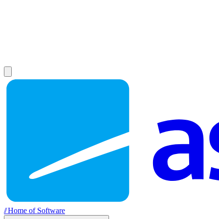
//
Home of Software