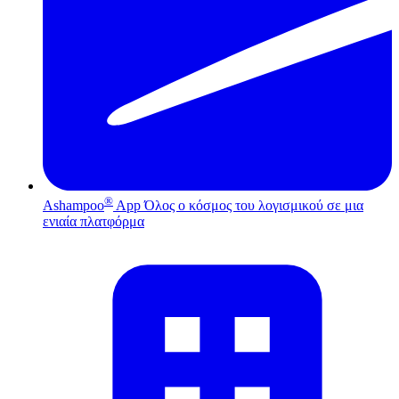
®
Ashampoo
App
Όλος ο κόσμος του λογισμικού σε μια
ενιαία πλατφόρμα