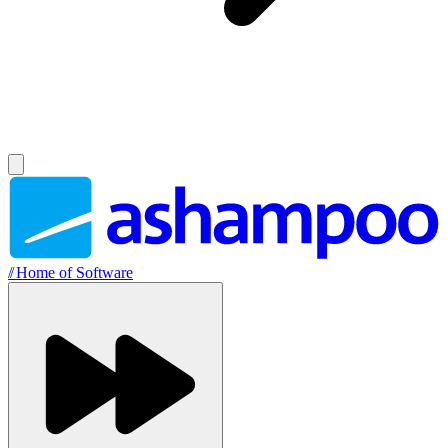
//
Home of Software