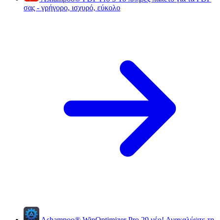
σας - γρήγορο, ισχυρό, εύκολο
Ashampoo
®
WinOptimizer Pro 29
νέο!
Ανακαλύψτε τη