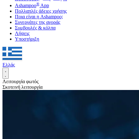
®
Ashampoo
App
Πολλαπλές άδειες χρήσης
Ποια είναι η Ashampoo;
Συνεργάτες της αγοράς
Συμβουλές & κόλπα
Λήψεις
Υποστήριξη
Ελλάς
Λειτουργία φωτός
Σκοτεινή λειτουργία