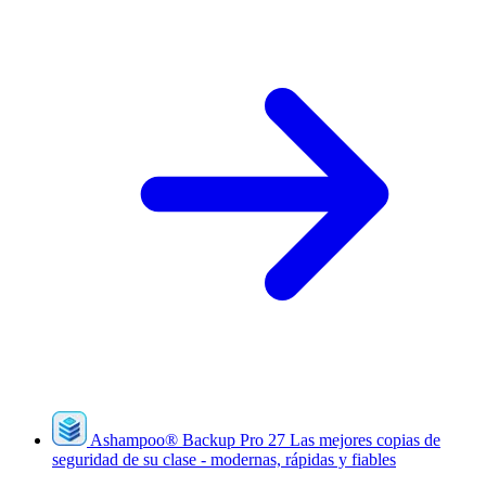
Ashampoo
®
Backup Pro 27
Las mejores copias de
seguridad de su clase - modernas, rápidas y fiables