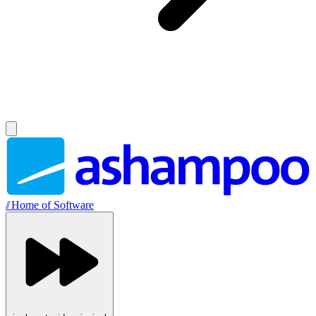
//
Home of Software