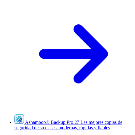
Ashampoo
®
Backup Pro 27
Las mejores copias de
seguridad de su clase - modernas, rápidas y fiables