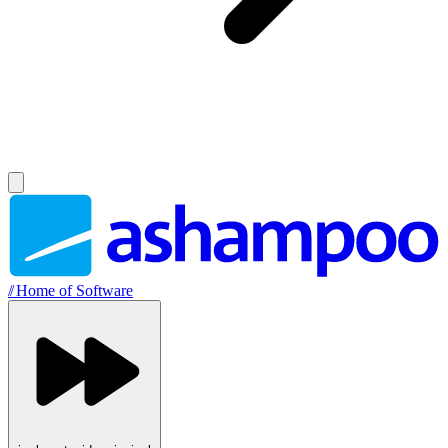
//
Home of Software