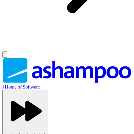
//
Home of Software