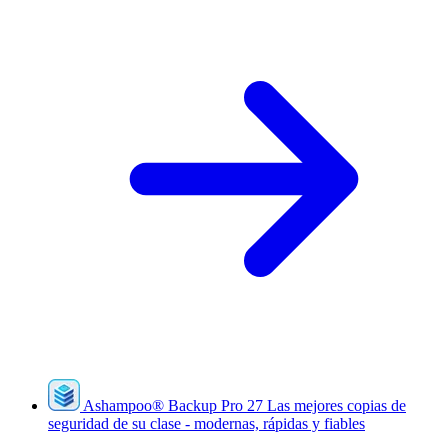
Ashampoo
®
Backup Pro 27
Las mejores copias de
seguridad de su clase - modernas, rápidas y fiables