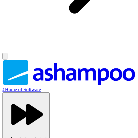
//
Home of Software