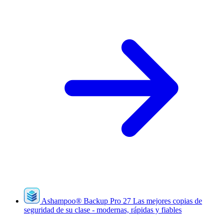
Ashampoo
®
Backup Pro 27
Las mejores copias de
seguridad de su clase - modernas, rápidas y fiables