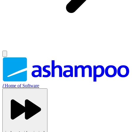
//
Home of Software