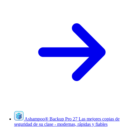
Ashampoo
®
Backup Pro 27
Las mejores copias de
seguridad de su clase - modernas, rápidas y fiables