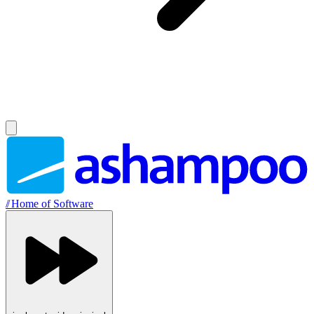
//
Home of Software