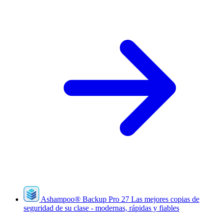
Ashampoo
®
Backup Pro 27
Las mejores copias de
seguridad de su clase - modernas, rápidas y fiables