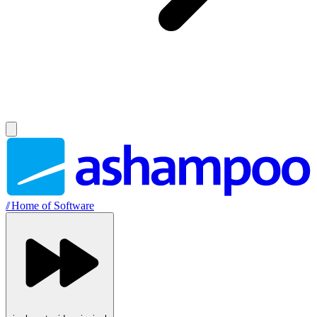
//
Home of Software