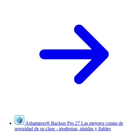
Ashampoo
®
Backup Pro 27
Las mejores copias de
seguridad de su clase - modernas, rápidas y fiables