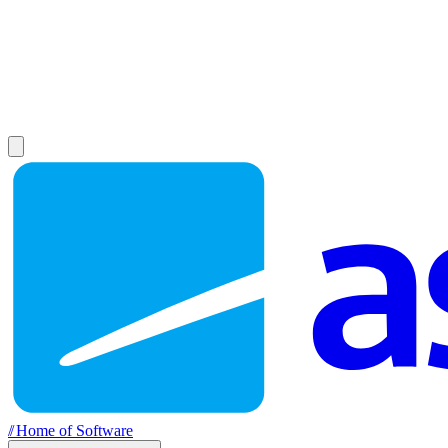
//
Home of Software