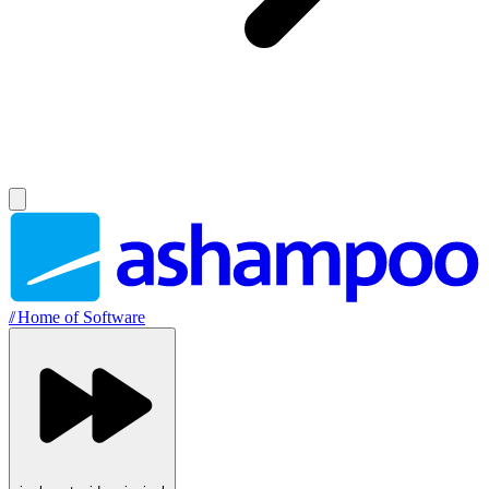
//
Home of Software