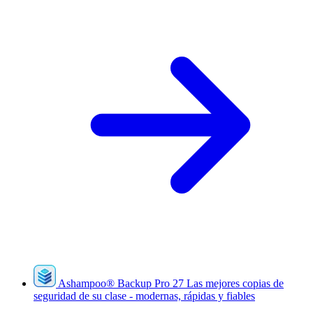
Ashampoo
®
Backup Pro 27
Las mejores copias de
seguridad de su clase - modernas, rápidas y fiables