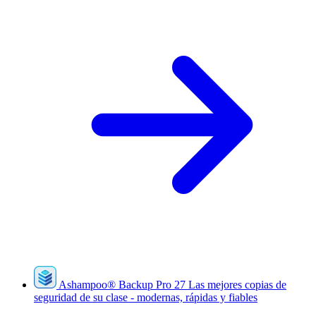
Ashampoo
®
Backup Pro 27
Las mejores copias de
seguridad de su clase - modernas, rápidas y fiables