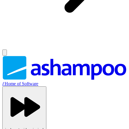
//
Home of Software