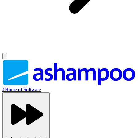
//
Home of Software