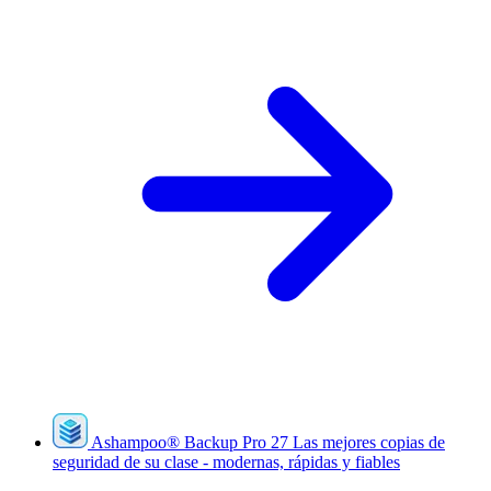
Ashampoo
®
Backup Pro 27
Las mejores copias de
seguridad de su clase - modernas, rápidas y fiables