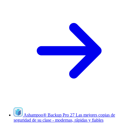
Ashampoo
®
Backup Pro 27
Las mejores copias de
seguridad de su clase - modernas, rápidas y fiables