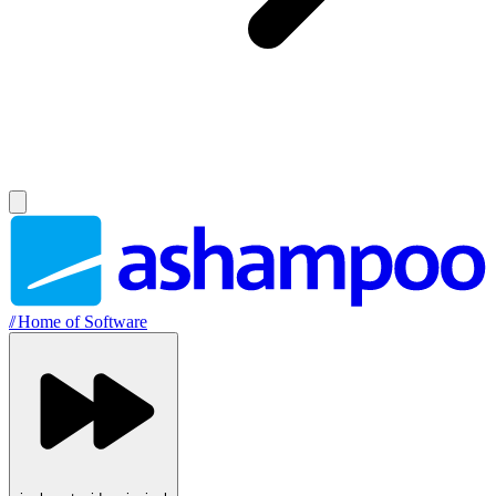
//
Home of Software