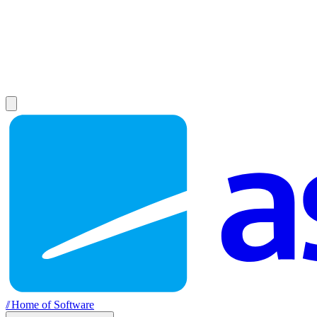
//
Home of Software