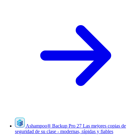
Ashampoo
®
Backup Pro 27
Las mejores copias de
seguridad de su clase - modernas, rápidas y fiables