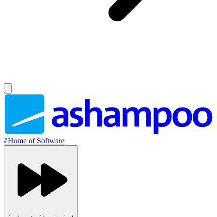
//
Home of Software