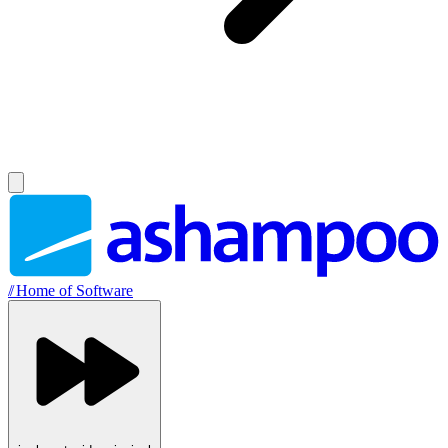
//
Home of Software