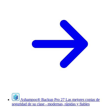
Ashampoo
®
Backup Pro 27
Las mejores copias de
seguridad de su clase - modernas, rápidas y fiables