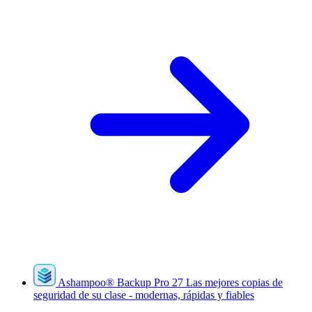
Ashampoo
®
Backup Pro 27
Las mejores copias de
seguridad de su clase - modernas, rápidas y fiables