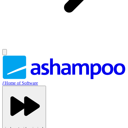
//
Home of Software