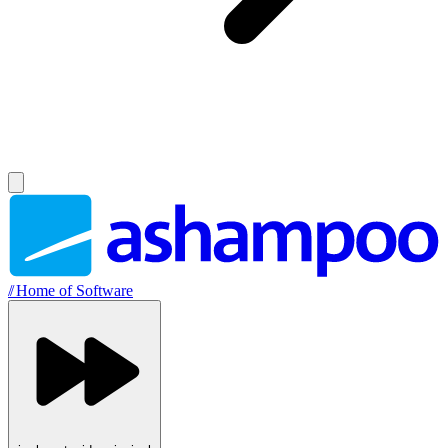
//
Home of Software