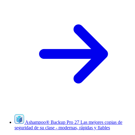
Ashampoo
®
Backup Pro 27
Las mejores copias de
seguridad de su clase - modernas, rápidas y fiables