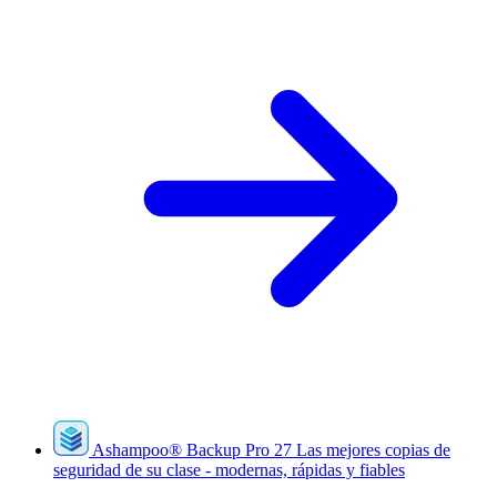
Ashampoo
®
Backup Pro 27
Las mejores copias de
seguridad de su clase - modernas, rápidas y fiables