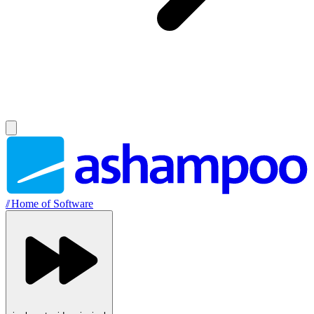
//
Home of Software