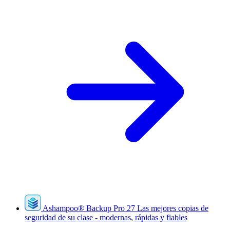
Ashampoo
®
Backup Pro 27
Las mejores copias de
seguridad de su clase - modernas, rápidas y fiables