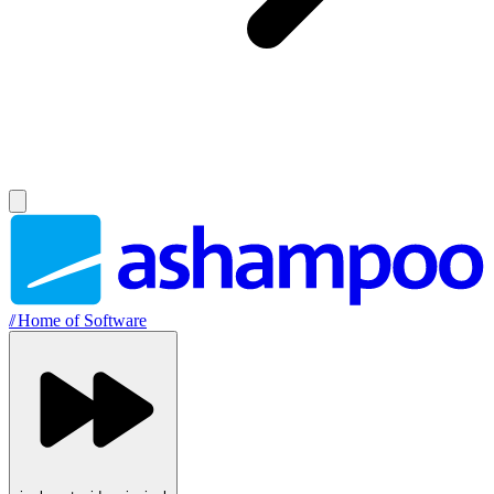
//
Home of Software