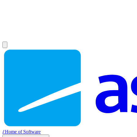
//
Home of Software