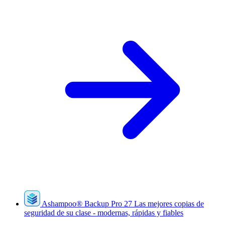
Ashampoo
®
Backup Pro 27
Las mejores copias de
seguridad de su clase - modernas, rápidas y fiables