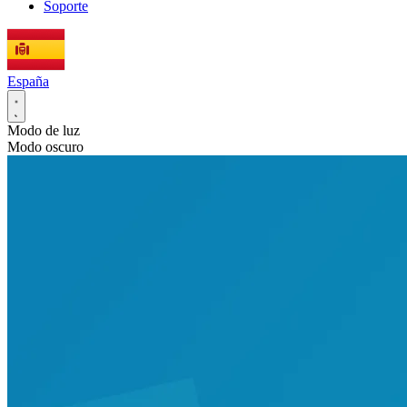
Soporte
España
Modo de luz
Modo oscuro