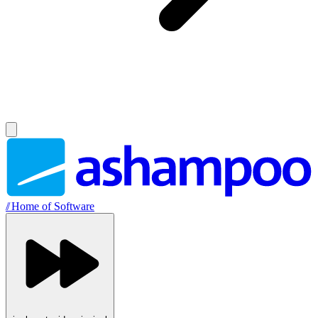
//
Home of Software