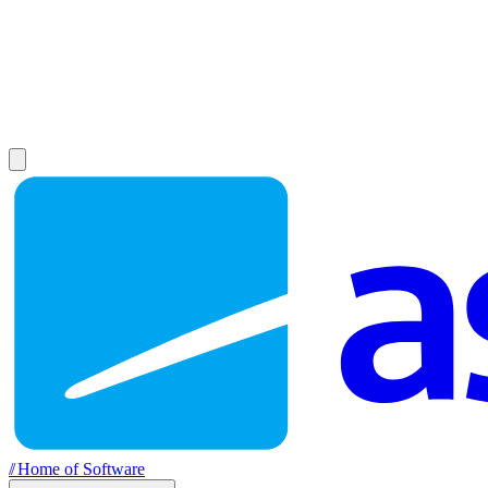
//
Home of Software