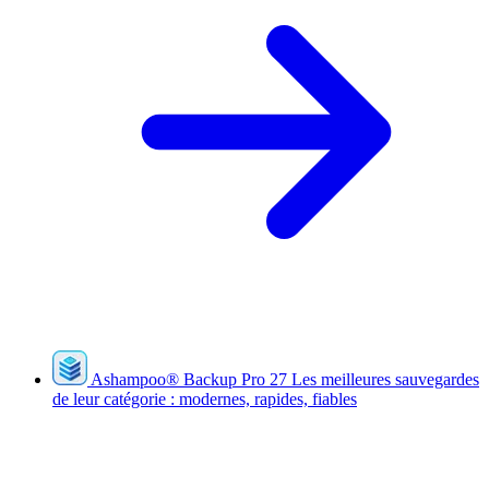
Ashampoo
®
Backup Pro 27
Les meilleures sauvegardes
de leur catégorie : modernes, rapides, fiables