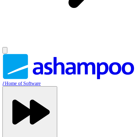
//
Home of Software